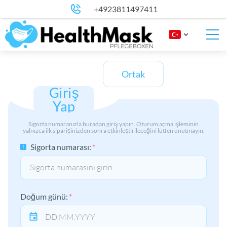
+4923811497411
Ortak
Giriş
Yap
Sigorta numaranızla buradan giriş yapın. Oturum açma işleminin
yalnızca ilk siparişinizden sonra etkinleştirileceğini lütfen unutmayın.
Sigorta numarası:
Doğum günü: